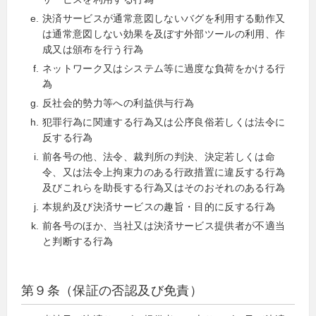
決済サービスが通常意図しないバグを利用する動作又
は通常意図しない効果を及ぼす外部ツールの利用、作
成又は頒布を行う行為
ネットワーク又はシステム等に過度な負荷をかける行
為
反社会的勢力等への利益供与行為
犯罪行為に関連する行為又は公序良俗若しくは法令に
反する行為
前各号の他、法令、裁判所の判決、決定若しくは命
令、又は法令上拘束力のある行政措置に違反する行為
及びこれらを助長する行為又はそのおそれのある行為
本規約及び決済サービスの趣旨・目的に反する行為
前各号のほか、当社又は決済サービス提供者が不適当
と判断する行為
第９条（保証の否認及び免責）